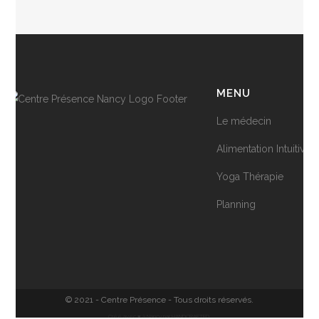
MENU
Le médecin
Alimentation Intuitive
Yoga Thérapie
Planning
© 2021 - Centre Présence - Tous droits réservés.
Créé avec ♥ à Nancy par HANDCRAFTED.